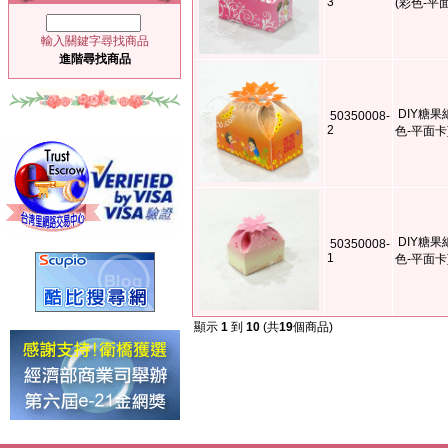
3
(彩色-平
輸入關鍵字尋找商品
進階尋找商品
DIY糖果
50350008-
2
色-平面卡
DIY糖果
50350008-
1
色-平面卡
顯示
1
到
10
(共
19
個商品)