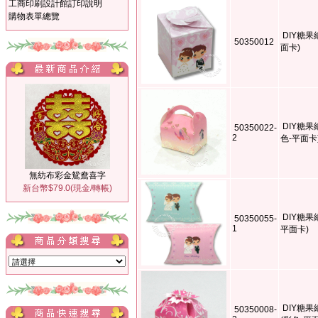
工商印刷設計館訂印說明
購物表單總覽
DIY糖果
50350012
面卡)
DIY糖
50350022-
2
色-平面卡
無紡布彩金鴛鴦喜字
新台幣$79.0(現金/轉帳)
DIY糖果
50350055-
1
平面卡)
DIY糖
50350008-