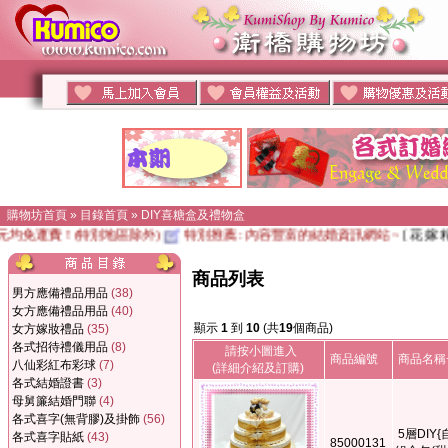
購物坊首頁
»
目錄首頁
»
DIY喜糖盒及禮物盒
元均免運費！(特別地區除外)
特別推薦 : 內容豐富的結婚資訊網站 ~
[ 花 嫁 精 
商品列表
男方應備禮品用品
(38)
女方應備禮品用品
(40)
顯示
1
到
10
(共
19
個商品)
女方嫁妝禮品
(35)
各式招待禮儀用品
(8)
請按小圖進入
商品編號
商品名稱
八仙彩紅布彩球
(7)
(詳細介紹及訂購)
各式結婚證書
(3)
母舅簾結婚門聯
(4)
各式喜字(無背膠)及掛飾
(56)
5層DIY
各式喜字貼紙
(43)
85000131