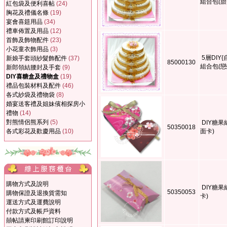
組合包(甜
紅包袋及便利喜帖
(24)
胸花及禮儀名條
(19)
宴會喜筵用品
(34)
禮車佈置及用品
(12)
首飾及飾物配件
(23)
小花童衣飾用品
(3)
5層DIY
新娘手套頭紗髮飾配件
(37)
85000130
組合包(戀
新郎領結腰封及手套
(9)
DIY喜糖盒及禮物盒
(19)
禮品包裝材料及配件
(46)
各式紗袋及禮物袋
(8)
婚宴送客禮及姐妹儐相探房小
禮物
(14)
對熊情侶熊系列
(5)
DIY糖果
50350018
各式彩花及歡慶用品
(10)
面卡)
購物方式及說明
DIY糖果
50350053
購物保證及退換貨需知
卡)
運送方式及運費說明
付款方式及帳戶資料
囍帖請柬印刷館訂印說明