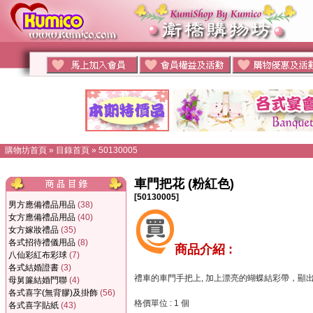
購物坊首頁
»
目錄首頁
»
50130005
車門把花 (粉紅色)
[50130005]
男方應備禮品用品
(38)
女方應備禮品用品
(40)
女方嫁妝禮品
(35)
各式招待禮儀用品
(8)
商品介紹 :
八仙彩紅布彩球
(7)
各式結婚證書
(3)
禮車的車門手把上, 加上漂亮的蝴蝶結彩帶，顯
母舅簾結婚門聯
(4)
各式喜字(無背膠)及掛飾
(56)
格價單位 : 1 個
各式喜字貼紙
(43)