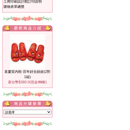
工商印刷設計館訂印說明
購物表單總覽
喜慶室內鞋-百年好合娃娃(2對
1組)
新台幣$380.0(現金/轉帳)