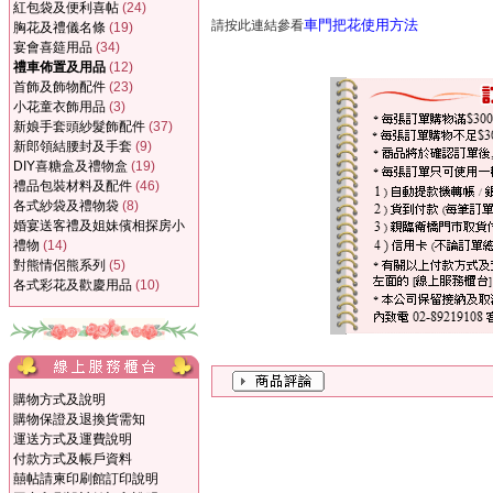
紅包袋及便利喜帖
(24)
車門把花使用方法
請按此連結參看
胸花及禮儀名條
(19)
宴會喜筵用品
(34)
禮車佈置及用品
(12)
首飾及飾物配件
(23)
小花童衣飾用品
(3)
新娘手套頭紗髮飾配件
(37)
新郎領結腰封及手套
(9)
DIY喜糖盒及禮物盒
(19)
禮品包裝材料及配件
(46)
各式紗袋及禮物袋
(8)
婚宴送客禮及姐妹儐相探房小
禮物
(14)
對熊情侶熊系列
(5)
各式彩花及歡慶用品
(10)
購物方式及說明
購物保證及退換貨需知
運送方式及運費說明
付款方式及帳戶資料
囍帖請柬印刷館訂印說明